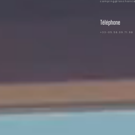
camping@laschanc
Téléphone
+33-05.58.09.71.98