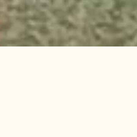
Situé au coeur des Landes,
proche de la station
balnéaire de Mimizan et du
Lac de Biscarrosse, l'équipe
du camping Las Chancas
vous invite à découvrir le