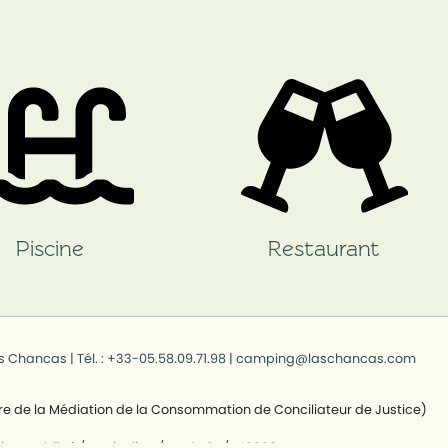
Piscine
Restaurant
s Chancas
| Tél. :
+33-05.58.09.71.98
|
camping@laschancas.com
re de la Médiation de la Consommation de Conciliateur de Justice)
ice-public.fr/particuliers/vosdroits/R43993