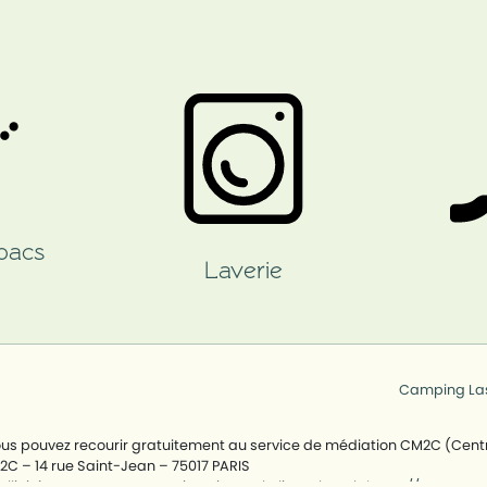
 bacs
Laverie
Camping La
vous pouvez recourir gratuitement au service de médiation CM2C (Cent
2C – 14 rue Saint-Jean – 75017 PARIS
cités, vous pouvez vous inscrire sur la liste Bloctel :
https://www.serv